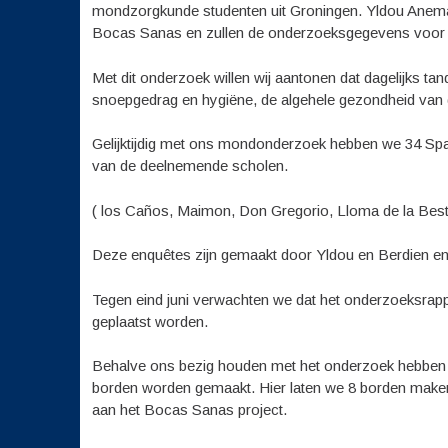
mondzorgkunde studenten uit Groningen. Yldou Anema 
Bocas Sanas en zullen de onderzoeksgegevens voor on
Met dit onderzoek willen wij aantonen dat dagelijks t
snoepgedrag en hygiëne, de algehele gezondheid van d
Gelijktijdig met ons mondonderzoek hebben we 34 Spa
van de deelnemende scholen.
( los Caños, Maimon, Don Gregorio, Lloma de la Best
Deze enquêtes zijn gemaakt door Yldou en Berdien en 
Tegen eind juni verwachten we dat het onderzoeksrapport
geplaatst worden.
Behalve ons bezig houden met het onderzoek hebben w
borden worden gemaakt. Hier laten we 8 borden maken 
aan het Bocas Sanas project.