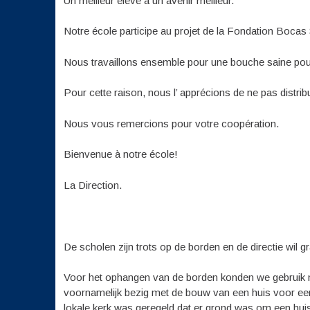
Un meilleur élève a un avenir meilleur.
Notre école participe au projet de la Fondation Bocas
Nous travaillons ensemble pour une bouche saine pou
Pour cette raison, nous l’ apprécions de ne pas distri
Nous vous remercions pour votre coopération.
Bienvenue à notre école!
La Direction.
De scholen zijn trots op de borden en de directie wil
Voor het ophangen van de borden konden we gebruik m
voornamelijk bezig met de bouw van een huis voor een
lokale kerk was geregeld dat er grond was om een hu