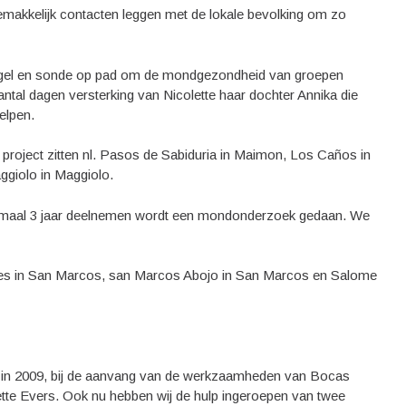
emakkelijk contacten leggen met de lokale bevolking om zo
iegel en sonde op pad om de mondgezondheid van groepen
antal dagen versterking van Nicolette haar dochter Annika die
elpen.
roject zitten nl. Pasos de Sabiduria in Maimon, Los Caños in
ggiolo in Maggiolo.
 minimaal 3 jaar deelnemen wordt een mondonderzoek gedaan. We
les in San Marcos, san Marcos Abojo in San Marcos en Salome
t in 2009, bij de aanvang van de werkzaamheden van Bocas
te Evers. Ook nu hebben wij de hulp ingeroepen van twee