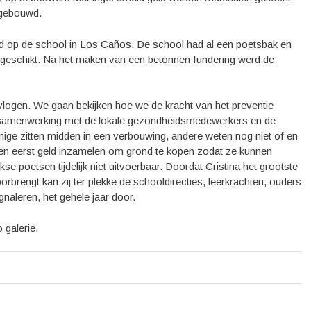
 gebouwd.
d op de school in Los Caños. De school had al een poetsbak en
geschikt. Na het maken van een betonnen fundering werd de
vlogen. We gaan bekijken hoe we de kracht van het preventie
 samenwerking met de lokale gezondheidsmedewerkers en de
mige zitten midden in een verbouwing, andere weten nog niet of en
en eerst geld inzamelen om grond te kopen zodat ze kunnen
se poetsen tijdelijk niet uitvoerbaar. Doordat Cristina het grootste
rbrengt kan zij ter plekke de schooldirecties, leerkrachten, ouders
gnaleren, het gehele jaar door.
 galerie.