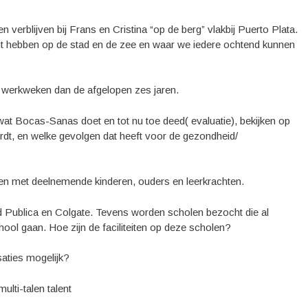
verblijven bij Frans en Cristina “op de berg” vlakbij Puerto Plata.
cht hebben op de stad en de zee en waar we iedere ochtend kunnen
e werkweken dan de afgelopen zes jaren.
 wat Bocas-Sanas doet en tot nu toe deed( evaluatie), bekijken op
dt, en welke gevolgen dat heeft voor de gezondheid/
en met deelnemende kinderen, ouders en leerkrachten.
ud Publica en Colgate. Tevens worden scholen bezocht die al
ool gaan. Hoe zijn de faciliteiten op deze scholen?
aties mogelijk?
multi-talen talent