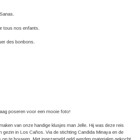
 Sanas.
r tous nos enfants.
buer des bonbons.
 graag poseren voor een mooie foto!
aken van onze handige klusjes man Jelle. Hij was deze reis
 gezin in Los Caños. Via de stichting Candida Minaya en de
is op te bouwen. Met ingezameld geld werden materialen gekocht