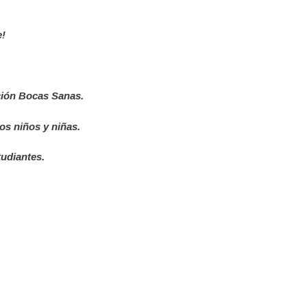
e!
ción Bocas Sanas.
os niños y niñas.
tudiantes.