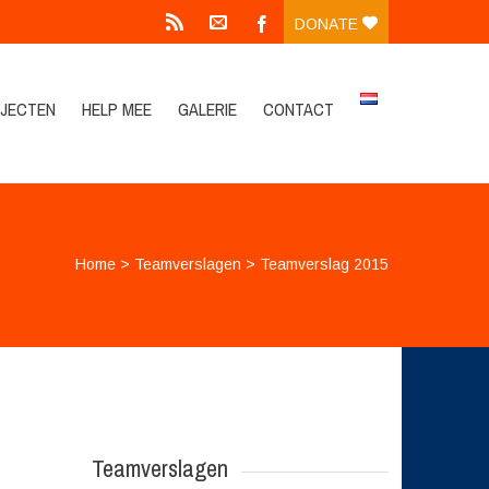
DONATE
JECTEN
HELP MEE
GALERIE
CONTACT
Home
>
Teamverslagen
>
Teamverslag 2015
Teamverslagen