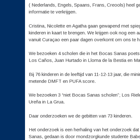
( Nederlands, Engels, Spaans, Frans, Creools) heel g
informatie te verkrijgen.
Cristina, Nicolette en Agatha gaan gewapend met sp
kinderen in kaart te brengen. We krijgen ook nog een a
vanuit Curaçao een paar dagen overkomt om ons te h
We bezoeken 4 scholen die in het Bocas Sanas poets p
Los Caños, Juan Hurtado in Lloma de la Bestia en Ma
Bij 76 kinderen in de leeftijd van 11-12-13 jaar, die
metende DMFT en PUFA score.
We bezoeken 3 “niet Bocas Sanas scholen”; Los Rie
Ureña in La Grua.
Daar onderzoeken we de gebitten van 73 kinderen.
Het onderzoek is een herhaling van het onderzoek da
Sanas, gedaan is door mondzorgkunde studente Babet