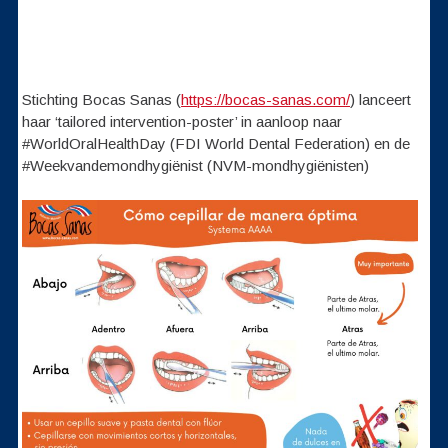
Stichting Bocas Sanas (
https://bocas-sanas.com/
) lanceert
haar ‘tailored intervention-poster’ in aanloop naar
#WorldOralHealthDay (FDI World Dental Federation) en de
#Weekvandemondhygiënist (NVM-mondhygiënisten)