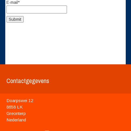
E-mail*
Contactgegevens
Doarpswei 12
8658 LK
Greonterp
Nederland