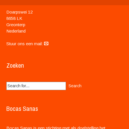
Doarpswei 12
8658 LK
Greonterp
Nederland
Stuur ons een mail:
Zoeken
Search
for:
Bocas Sanas
Bocas Sanas is een stichting met als doelstelling het