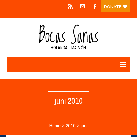
DONATE
HOLANDA – MAIMÓN
juni 2010
Home
>
2010
>
juni